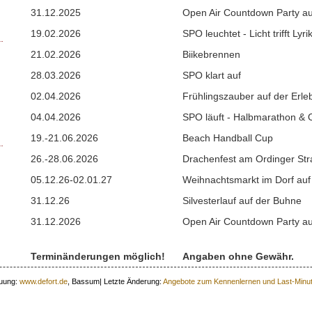
31.12.2025
Open Air Countdown Party a
19.02.2026
SPO leuchtet - Licht trifft Lyri
21.02.2026
Biikebrennen
28.03.2026
SPO klart auf
02.04.2026
Frühlingszauber auf der Erle
04.04.2026
SPO läuft - Halbmarathon & 
19.-21.06.2026
Beach Handball Cup
26.-28.06.2026
Drachenfest am Ordinger St
05.12.26-02.01.27
Weihnachtsmarkt im Dorf auf 
31.12.26
Silvesterlauf auf der Buhne
31.12.2026
Open Air Countdown Party a
Terminänderungen möglich!
Angaben ohne Gewähr.
euung:
www.defort.de
, Bassum| Letzte Änderung:
Angebote zum Kennenlernen und Last-Minu