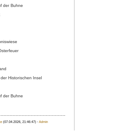
uf der Buhne
k
bniswiese
Osterfeuer
rand
der Historischen Insel
uf der Buhne
te
(07.04.2026, 21:46:47) -
Admin